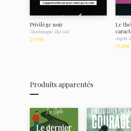
Privilège noir
Le thé
caract
Charlamagne Tha God
Angela 
21.09
€
31.65
€
Produits apparentés