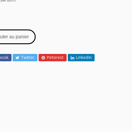
uter au panier
book
Twitter
Pinterest
LinkedIn