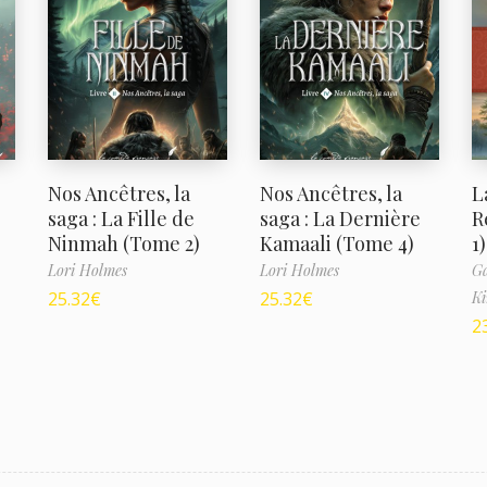
Nos Ancêtres, la
Nos Ancêtres, la
L
saga : La Fille de
saga : La Dernière
R
Ninmah (Tome 2)
Kamaali (Tome 4)
1)
Lori Holmes
Lori Holmes
Ga
25.32
€
25.32
€
Ki
2