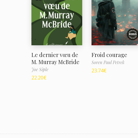
Le dernier vœu de
Froid courage
M. Murray McBride
Soren Paul Petrek
Joe Siple
23.74
€
22.20
€