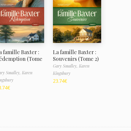
a famille Baxter :
La famille Baxter :
édemption (Tome
Souvenirs (Tome 2)
Gary Smalley,
Karen
ry Smalley,
Karen
Kingsbury
ngsbury
23.74
€
3.74
€