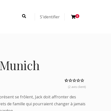
S'identifier
0
e Munich
Noté
2
5.00
(
2
avis client)
sur 5 basé
sur
notations
présent se frôlent, Jack doit affronter des
client
ets de famille qui pourraient changer à jamais
u pardon.