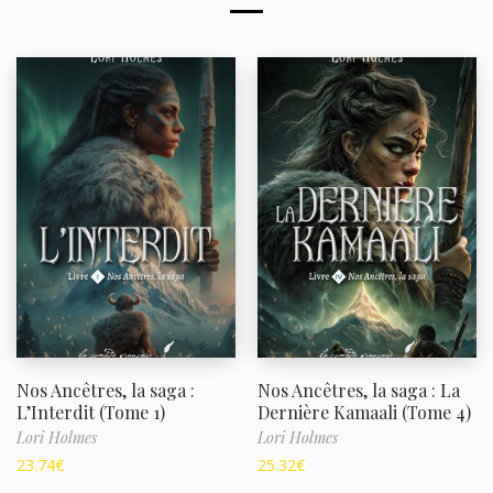
Nos Ancêtres, la saga :
Nos Ancêtres, la saga : La
L’Interdit (Tome 1)
Dernière Kamaali (Tome 4)
Lori Holmes
Lori Holmes
23.74
€
25.32
€