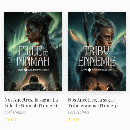
Nos Ancêtres, la saga : La
Nos Ancêtres, la saga :
Fille de Ninmah (Tome 2)
Tribu ennemie (Tome 3)
Lori Holmes
Lori Holmes
25.32
€
25.32
€