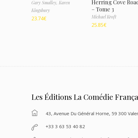
Herring Cove Roa
Gary Smalley,
Karen
– Tome 3
Kingsbury
Michael Kroft
23.74
€
25.85
€
Les Éditions La Comédie França
43, Avenue Du Général Horne, 59 300 Vale
+33 3 63 53 40 82