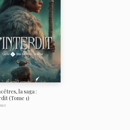
cêtres, la saga :
rdit (Tome 1)
mes