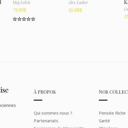
d
K
Meg Lelvis
Alex Lasker
Lo
19.99
€
26.08
€
2
Note
5.00
sur 5
ise
À PROPOS
NOS COLLEC
nciennes
Qui sommes nous ?
Pensée Riche
Partenariats
Santé