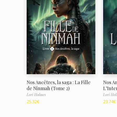
Nos Ancêtres, la saga : La Fille
Nos An
de Ninmah (Tome 2)
L’Inte
Lori Holmes
Lori Hol
25.32
€
23.74
€