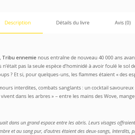
Description
Détails du livre
Avis (0)
,
Tribu ennemie
nous entraîne de nouveau 40 000 ans avant
 n’était pas la seule espèce d’hominidé à avoir foulé le sol de 
loups ? Et si, pour quelques-uns, les flammes étaient « des e
amours interdites, combats sanglants : un cocktail savoureux
i « vivent dans les arbres » – entre les mains des Wove, mang
uait dans un grand espace entre les abris. Leurs visages offraient
bre et au sang pur, d’autres étaient des deux-sangs, Interdits, pl