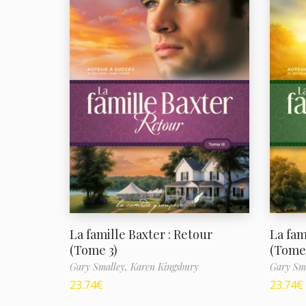
La famille Baxter : Retour
La fam
(Tome 3)
(Tome 
Gary Smalley,
Karen Kingsbury
Gary Sm
23.74
€
23.74
€