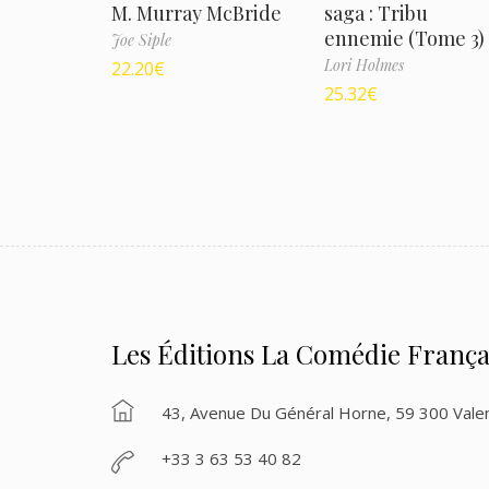
M. Murray McBride
saga : Tribu
ennemie (Tome 3)
Joe Siple
Lori Holmes
22.20
€
25.32
€
Les Éditions La Comédie França
43, Avenue Du Général Horne, 59 300 Vale
+33 3 63 53 40 82