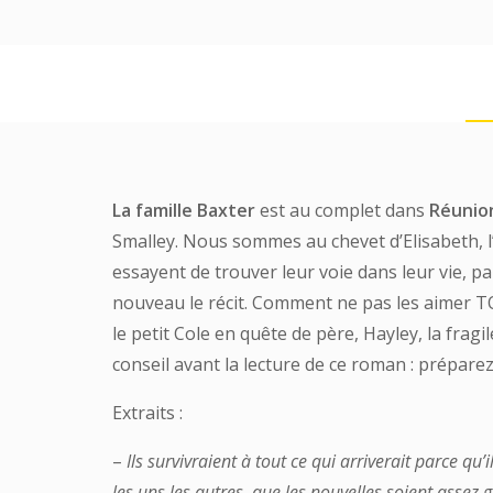
La famille Baxter
est au complet dans
Réunio
Smalley. Nous sommes au chevet d’Elisabeth, l
essayent de trouver leur voie dans leur vie, p
nouveau le récit. Comment ne pas les aimer TOU
le petit Cole en quête de père, Hayley, la fra
conseil avant la lecture de ce roman : prépare
Extraits :
–
Ils survivraient à tout ce qui arriverait parce qu’i
les uns les autres, que les nouvelles soient assez g