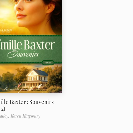
ille Baxter : Souvenirs
2)
alley,
Karen Kingsbury