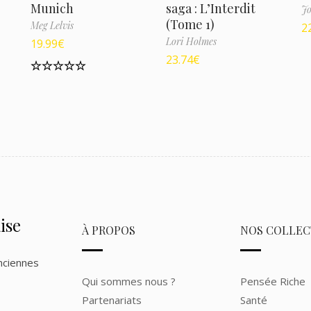
Munich
saga : L’Interdit
Jo
(Tome 1)
Meg Lelvis
2
Lori Holmes
19.99
€
23.74
€
Note
5.00
sur 5
ise
À PROPOS
NOS COLLEC
nciennes
Qui sommes nous ?
Pensée Riche
Partenariats
Santé