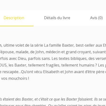
Description
Détails du livre
Avis (0)
n
, ultime volet de la série La famille Baxter
,
best-seller aux E
’épouse, malade, de John, médecin et grand croyant, suivant 
arfois avec Dieu, parfois sans. Les textes bibliques, des ver
S, les Baxter, tellement fragiles, tellement humains ? Les ga
gile rescapée…Qu’ont vécu Elisabeth et John avant d’être père
z vos mouchoirs !
ls étaient des Baxter, et c’était ce que les Baxter faisaient. Ils se
lorieuses pour être chantées. Ou qu’elles soient les pires de leurs 