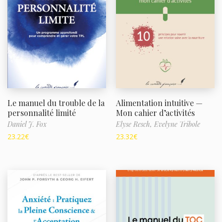
Le manuel du trouble de la
Alimentation intuitive —
personnalité limité
Mon cahier d’activités
Daniel J. Fox
Elyse Resch,
Evelyne Tribole
23.22
€
23.32
€