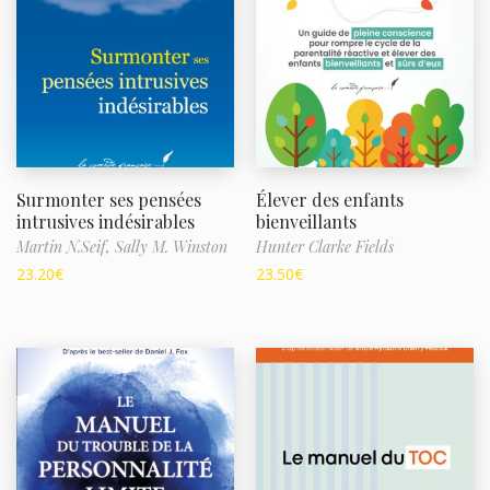
Surmonter ses pensées
Élever des enfants
intrusives indésirables
bienveillants
Martin N.Seif,
Sally M. Winston
Hunter Clarke Fields
23.20
€
23.50
€