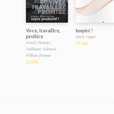
Vivez, travaillez,
Inspiré !
profitez
Marty Cagan
Franck Pionnier,
21.09
€
Guillaume Salomon,
William Berman
21.09
€