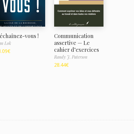
échaînez-vous !
Communication
assertive — Le
an Lok
cahier d’exercices
1.09
€
Randy J. Paterson
28.44
€