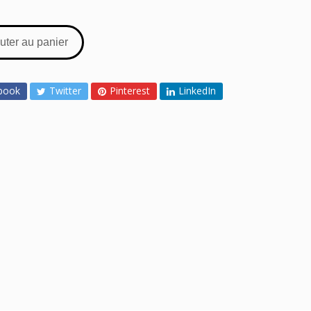
uter au panier
book
Twitter
Pinterest
LinkedIn