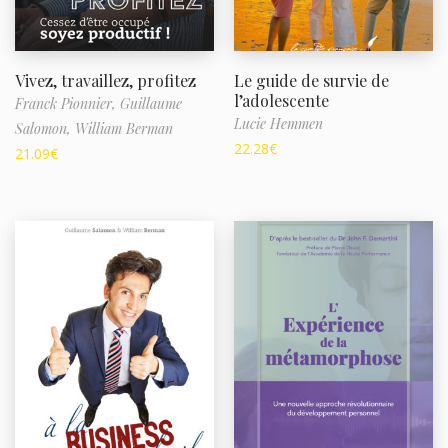
Vivez, travaillez, profitez
Le guide de survie de
l’adolescente
Franck Pionnier,
Guillaume
Lucie Hemmen
Salomon,
William Berman
22.28
€
21.09
€