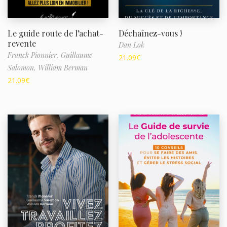
Le guide route de l’achat-
Déchaînez-vous !
revente
Dan Lok
Franck Pionnier,
Guillaume
21.09
€
Salomon,
William Berman
21.09
€