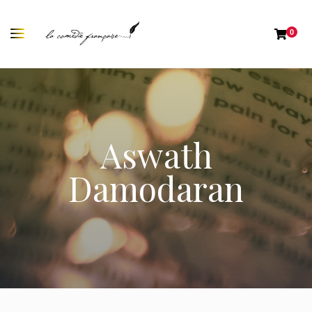
0
Aswath
Damodaran