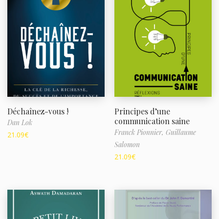
Déchaînez-vous !
Principes d’une
communication saine
Dan Lok
Franck Pionnier,
Guillaume
21.09
€
Salomon
21.09
€