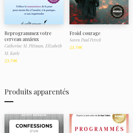
Reprogrammez votre
Froid courage
cerveau anxieux
Soren Paul Petrek
Catherine M. Pittman,
Elizabeth
23.74
€
M. Karle
23.74
€
Produits apparentés