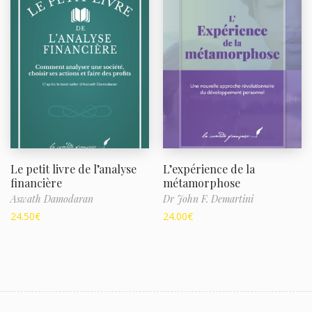
Le petit livre de l’analyse
L’expérience de la
financière
métamorphose
Aswath Damodaran
Dr John F. Demartini
24.50
€
24.00
€