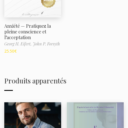
Anxiété — Pratiquez la
pleine conscience et
l’acceptation
Georg H. Eifert,
John P. Forsyth
25.50
€
Produits apparentés