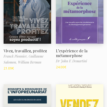
Vivez, travaillez, profitez
L’expérience de la
métamorphose
Franck Pionnier,
Guillaume
Dr John F. Demartini
Salomon,
William Berman
24.00
€
21.09
€