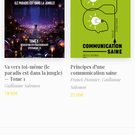
Va vers toi-même (le
Principes d’une
paradis est dans la jungle)
communication saine
— Tome 1
Franck Pionnier,
Guillaume
Guillaume Salomon
Salomon
18.95
€
21.09
€