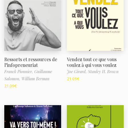
Ressorts et ressources de
Vendez tout ce que vous
l’infopreneuriat
voulez à qui vous voulez
Franck Pionnier,
Guillaume
Joe Girard,
Stanley H. Brown
Salomon,
William Berman
21.09
€
21.09
€