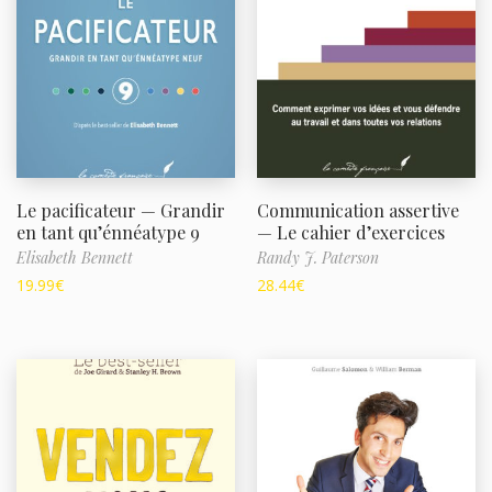
Le pacificateur — Grandir
Communication assertive
en tant qu’énnéatype 9
— Le cahier d’exercices
Elisabeth Bennett
Randy J. Paterson
19.99
€
28.44
€