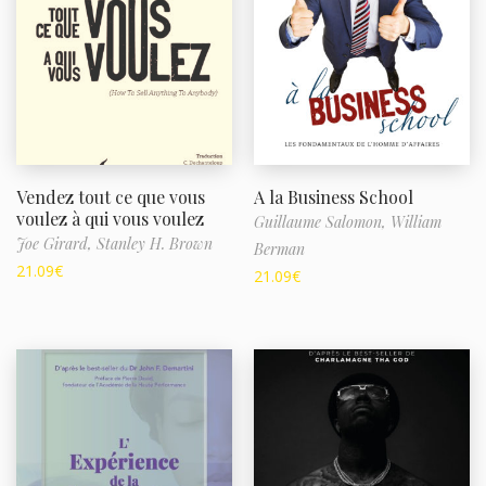
Vendez tout ce que vous
A la Business School
voulez à qui vous voulez
Guillaume Salomon,
William
Joe Girard,
Stanley H. Brown
Berman
21.09
€
21.09
€