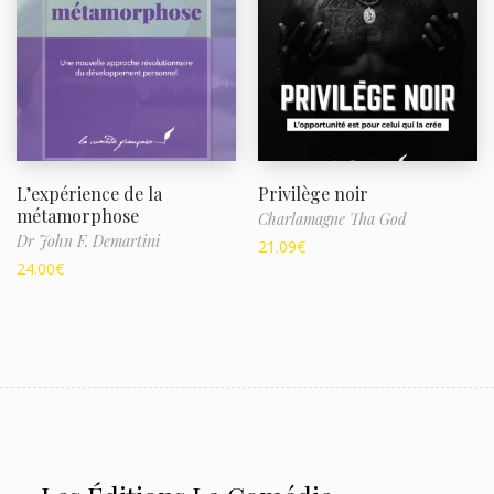
L’expérience de la
Privilège noir
métamorphose
Charlamagne Tha God
Dr John F. Demartini
21.09
€
24.00
€