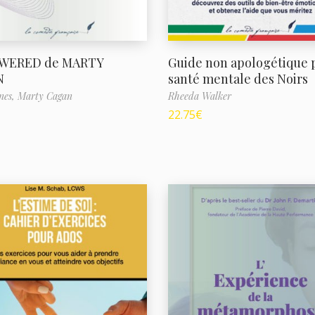
WERED de MARTY
Guide non apologétique p
N
santé mentale des Noirs
nes,
Marty Cagan
Rheeda Walker
22.75
€