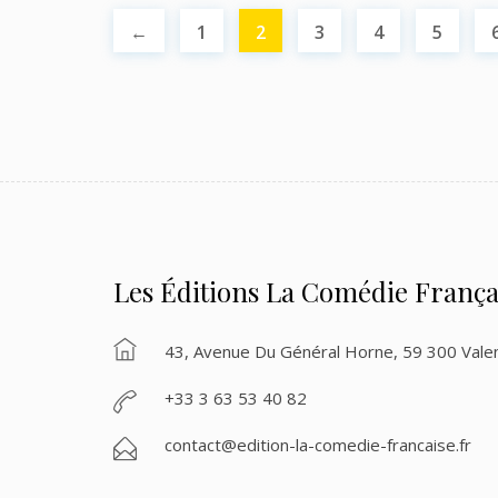
←
1
2
3
4
5
Les Éditions La Comédie França
43, Avenue Du Général Horne, 59 300 Vale
+33 3 63 53 40 82
contact@edition-la-comedie-francaise.fr