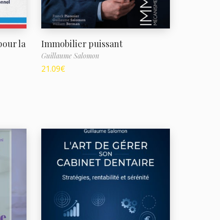
our la
Immobilier puissant
Guillaume Salomon
21.09
€