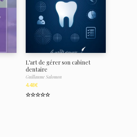
L’art de gérer son cabinet
dentaire
Guillaume Salomon
4.48
€
Note
5.00
sur 5