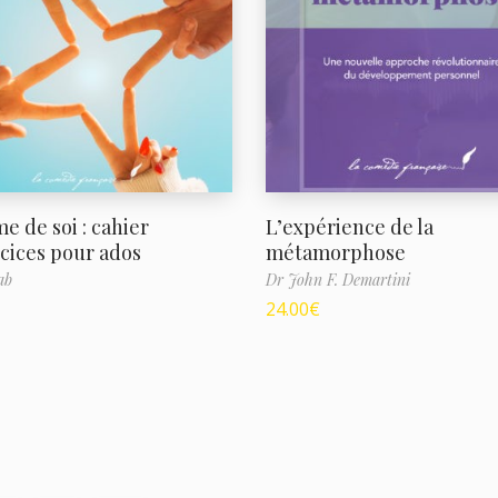
me de soi : cahier
L’expérience de la
cices pour ados
métamorphose
ab
Dr John F. Demartini
24.00
€