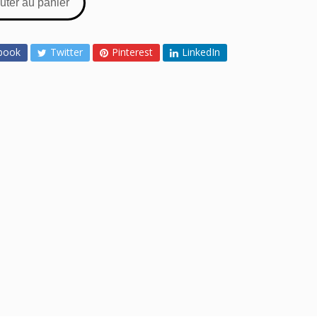
uter au panier
book
Twitter
Pinterest
LinkedIn