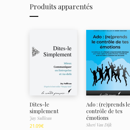
Produits apparentés
Dites-le
Ado : (re)prends l
simplement
contrôle de tes
émotions
Jay Sullivan
Sheri Van Dijk
21.09
€