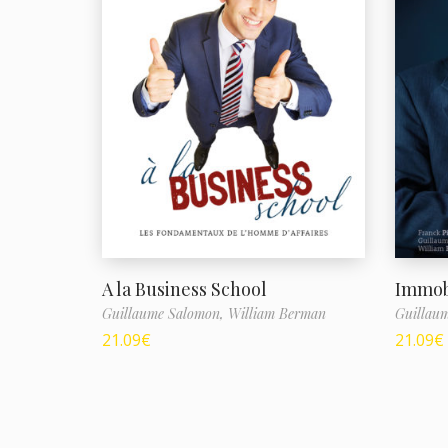
A la Business School
Immobi
Guillaume Salomon,
William Berman
Guillau
21.09
€
21.09
€