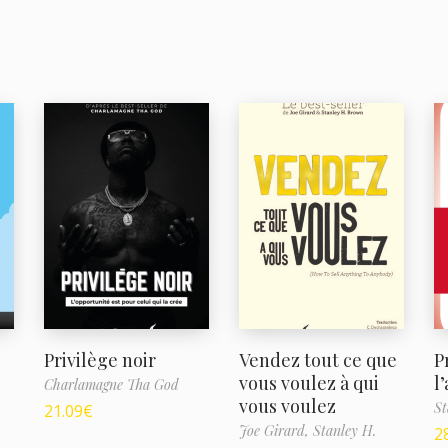
e
Privilège noir
Vendez tout ce que
P
vous voulez à qui
l
Charlamagne Tha God
vous voulez
St
21.09
€
Joe Girard,
Stanley H.
2