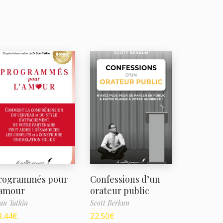
rogrammés pour
Confessions d’un
’amour
orateur public
an Tatkin
Scott Berkun
8.44
€
22.50
€