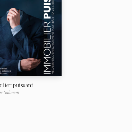
lier puissant
me Salomon