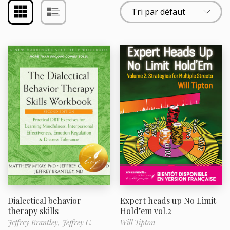
Dialectical behavior
Expert heads up No Limit
therapy skills
Hold’em vol.2
Jeffrey Brantley,
Jeffrey C.
Will Tipton