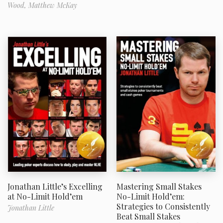
Wood,
Matthew McKay
Jonathan Little’s Excelling
Mastering Small Stakes
at No-Limit Hold’em
No-Limit Hold’em:
Strategies to Consistently
Jonathan Little
Beat Small Stakes