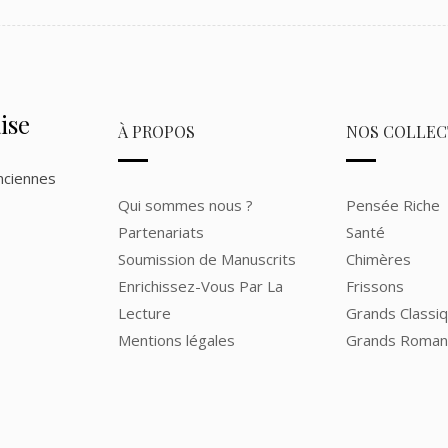
ise
À PROPOS
NOS COLLEC
nciennes
Qui sommes nous ?
Pensée Riche
Partenariats
Santé
Soumission de Manuscrits
Chimères
Enrichissez-Vous Par La
Frissons
Lecture
Grands Classi
Mentions légales
Grands Roma
CGV
Poker Touch
Contact