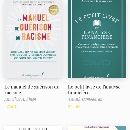
Le manuel de guérison du
Le petit livre de l’analyse
racisme
financière
Anneliese A. Singh
Aswath Damodaran
22.50
€
24.50
€