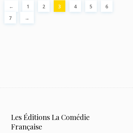
←
1
2
3
4
5
6
7
→
Les Éditions La Comédie
Française