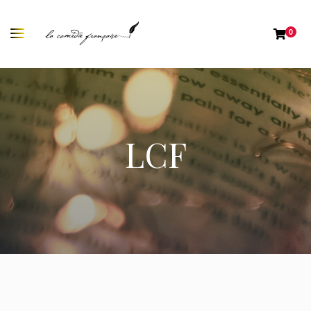
0
LCF