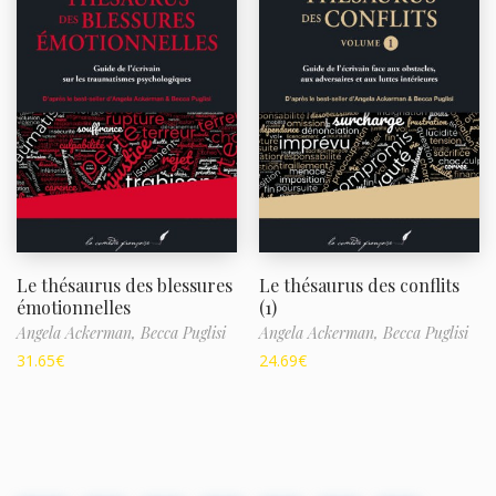
Le thésaurus des blessures
Le thésaurus des conflits
émotionnelles
(1)
Angela Ackerman,
Becca Puglisi
Angela Ackerman,
Becca Puglisi
31.65
€
24.69
€